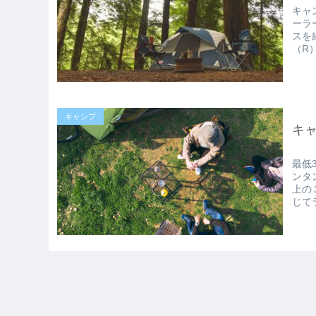
キャ
ーラ
スを
（R）
キャンプ
キ
最低
ンタ
上の
じて