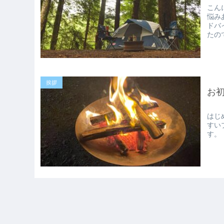
こん
悩み
ドバ
たの
挨拶
お
はじ
すい
す。